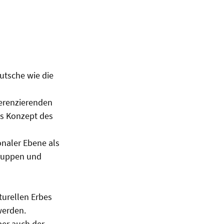
utsche wie die
ferenzierenden
as Konzept des
onaler Ebene als
Gruppen und
turellen Erbes
werden.
ber auch der