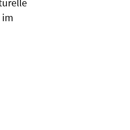
turelle
 im